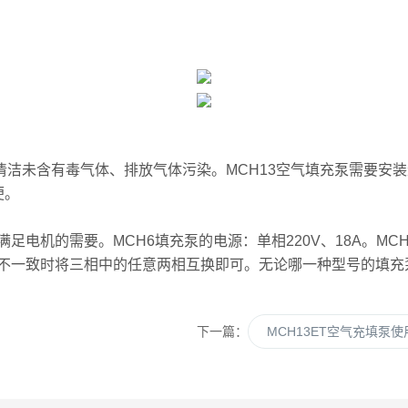
气清洁未含有毒气体、排放气体污染。MCH13空气填充泵需要
便。
机的需要。MCH6填充泵的电源：单相220V、18A。MCH16
不一致时将三相中的任意两相互换即可。无论哪一种型号的填充
下一篇：
MCH13ET空气充填泵