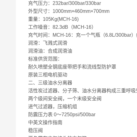
充气压力：232bar/300bar/330bar
外型尺寸：1000mm×460mm×700mm
重量：105Kg(MCH-16)
工作噪音：82.3dB（MCH-16）
充气时间：MCH-16：充一个气瓶（6.8L/300bar）约6
润滑：飞溅式润滑
润滑油：合成润滑油
标准供货范围：
耐久喷塑全钢底座带把手和流线型防护罩
原装三相电机驱动
二、三级油水分离器
活性炭过滤器、分子筛、油水分离器构成三重呼吸
两个级间安全阀，一个末级安全阀
进气过滤器，压缩机组
防震压力表 0～7250psi/500bar
中英文操作指南
稳压阀