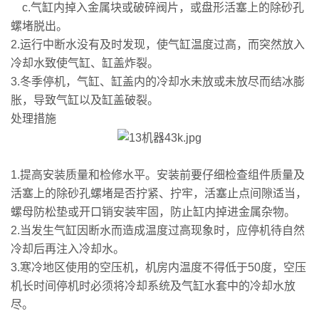
c.气缸内掉入金属块或破碎阀片，或盘形活塞上的除砂孔
螺堵脱出。
2.运行中断水没有及时发现，使气缸温度过高，而突然放入
冷却水致使气缸、缸盖炸裂。
3.冬季停机，气缸、缸盖内的冷却水未放或未放尽而结冰膨
胀，导致气缸以及缸盖破裂。
处理措施
1.提高安装质量和检修水平。安装前要仔细检查组件质量及
活塞上的除砂孔螺堵是否拧紧、拧牢，活塞止点间隙适当，
螺母防松垫或开口销安装牢固，防止缸内掉进金属杂物。
2.当发生气缸因断水而造成温度过高现象时，应停机待自然
冷却后再注入冷却水。
3.寒冷地区使用的空压机，机房内温度不得低于50度，空压
机长时间停机时必须将冷却系统及气缸水套中的冷却水放
尽。