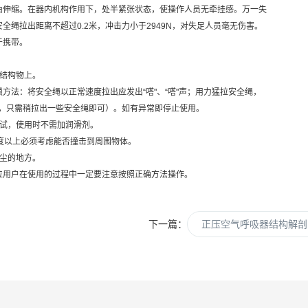
伸缩。在器内机构作用下，处半紧张状态，使操作人员无牵挂感。万一失
绳拉出距离不超过0.2米，冲击力小于2949N，对失足人员毫无伤害。
于携带。
结构物上。
方法：将安全绳以正常速度拉出应发出“嗒"、“嗒"声；用力猛拉安全绳，
收，只需稍拉出一些安全绳即可）。如有异常即停止使用。
试，使用时不需加润滑剂。
0度以上必须考虑能否撞击到周围物体。
尘的地方。
用户在使用的过程中一定要注意按照正确方法操作。
下一篇：
正压空气呼吸器结构解剖,