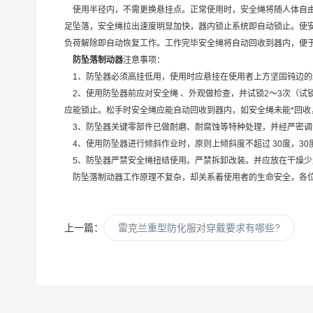
使用半径内，不需更换悬挂点。正常使用时，安全绳将随人体自由
足坠落，安全绳拉出速度明显加快，器内锁止系统即自动锁止。使安全
负荷解除即自动恢复工作。工作完毕安全绳将自动回收到器内，便
防坠落制动器
注意事项：
1、防坠器必须高挂低用，使用时应悬挂在使用者上方坚固钝边的
2、使用防坠器前应对安全绳 、外观做检查，并试锁2～3次（试锁
应能锁止。松手时安全绳应能自动回收到器内，如安全绳未能*回
3、防坠器关键零部件已做耐磨、耐腐蚀等特种处理，并经严密调
4、使用防坠器进行倾斜作业时，原则上倾斜度不超过 30度，3
5、防坠器严禁安全绳扭结使用。严禁拆卸改装。并应放在干燥少
防坠落制动器工作原理不复杂，却关系着使用者的生命安全，各位
上一篇：
雷克兰重型防化服对穿戴要求有哪些?