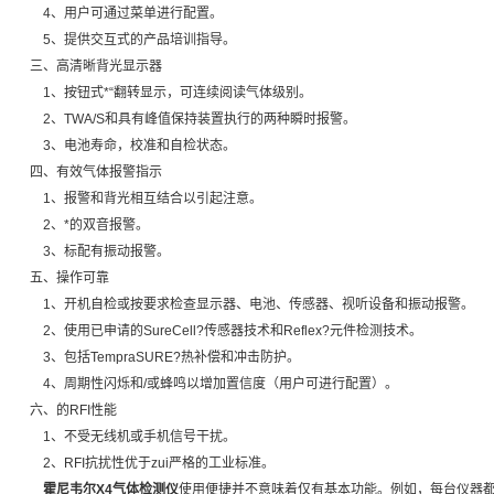
4、用户可通过菜单进行配置。
5、提供交互式的产品培训指导。
三、高清晰背光显示器
1、按钮式*“翻转显示，可连续阅读气体级别。
2、TWA/S和具有峰值保持装置执行的两种瞬时报警。
3、电池寿命，校准和自检状态。
四、有效气体报警指示
1、报警和背光相互结合以引起注意。
2、*的双音报警。
3、标配有振动报警。
五、操作可靠
1、开机自检或按要求检查显示器、电池、传感器、视听设备和振动报警。
2、使用已申请的SureCell?传感器技术和Reflex?元件检测技术。
3、包括TempraSURE?热补偿和冲击防护。
4、周期性闪烁和/或蜂鸣以增加置信度（用户可进行配置）。
六、的RFI性能
1、不受无线机或手机信号干扰。
2、RFI抗扰性优于zui严格的工业标准。
霍尼韦尔X4气体检测仪
使用便捷并不意味着仅有基本功能。例如，每台仪器