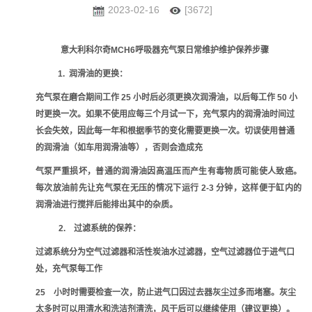
2023-02-16
[3672]
意大利科尔奇MCH6呼吸器充气泵日常维护维护保养步骤
1. 润滑油的更换：
充气泵在磨合期间工作 25 小时后必须更换次润滑油，以后每工作 50 小
时更换一次。如果不使用应每三个月试一下，充气泵内的润滑油时间过
长会失效，因此每一年和根据季节的变化需要更换一次。切误使用普通
的润滑油（如车用润滑油等），否则会造成充
气泵严重损坏，普通的润滑油因高温压而产生有毒物质可能使人致癌。
每次放油前先让充气泵在无压的情况下运行 2-3 分钟，这样便于缸内的
润滑油进行搅拌后能排出其中的杂质。
2. 过滤系统的保养：
过滤系统分为空气过滤器和活性炭油水过滤器，空气过滤器位于进气口
处，充气泵每工作
25 小时时需要检查一次，防止进气口因过去器灰尘过多而堵塞。灰尘
太多时可以用清水和洗洁剂清洗，风干后可以继续使用（建议更换）。