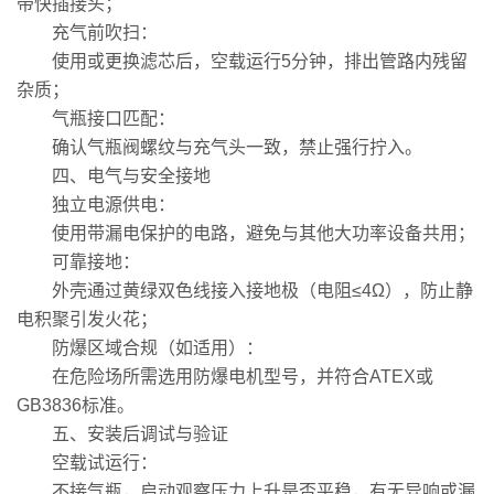
带快插接头；
充气前吹扫：
使用或更换滤芯后，空载运行5分钟，排出管路内残留
杂质；
气瓶接口匹配：
确认气瓶阀螺纹与充气头一致，禁止强行拧入。
四、电气与安全接地
独立电源供电：
使用带漏电保护的电路，避免与其他大功率设备共用；
可靠接地：
外壳通过黄绿双色线接入接地极（电阻≤4Ω），防止静
电积聚引发火花；
防爆区域合规（如适用）：
在危险场所需选用防爆电机型号，并符合ATEX或
GB3836标准。
五、安装后调试与验证
空载试运行：
不接气瓶，启动观察压力上升是否平稳，有无异响或漏