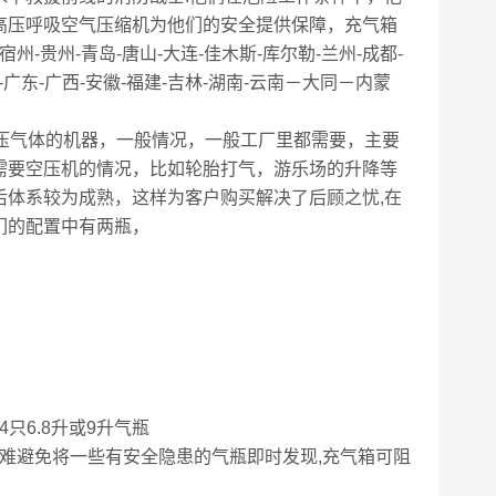
UB高压呼吸空气压缩机为他们的安全提供保障，充气箱
州-贵州-青岛-唐山-大连-佳木斯-库尔勒-兰州-成都-
川-广东-广西-安徽-福建-吉林-湖南-云南－大同－内蒙
产高压气体的机器，一般情况，一般工厂里都需要，主要
需要空压机的情况，比如轮胎打气，游乐场的升降等
后体系较为成熟，这样为客户购买解决了后顾之忧,在
们的配置中有两瓶，
只6.8升或9升气瓶
很难避免将一些有安全隐患的气瓶即时发现,充气箱可阻