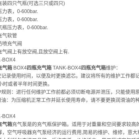
充装四只气瓶(可选三只或四只)
力表，0-600bar.
力表，0-600bar.
瓶压力表，0-600bar.
充气软管
防喷充气阀
充气阀上有放空阀,且放空阀上有.
-BOX4
充气箱
BOX4
四瓶充气箱
TANK-BOX4
四瓶充气箱
维护：
建议记录使用时间，以便及时更换滤芯。建议将所有的维护工作都
个小时或者半年时间更换。
维护规则：进行任何维护工作前都必须切断电源并泄压，只能使用
润滑油：为压缩机正常工作并延长使用寿命，请不要更换润滑油的种类
。
-BOX4
充气箱
充气泵是的充气瓶保护箱。适用于对重量和空间要求较高
择，空气呼吸器充气泵经济的运行费用,简易的维护、维修，意大