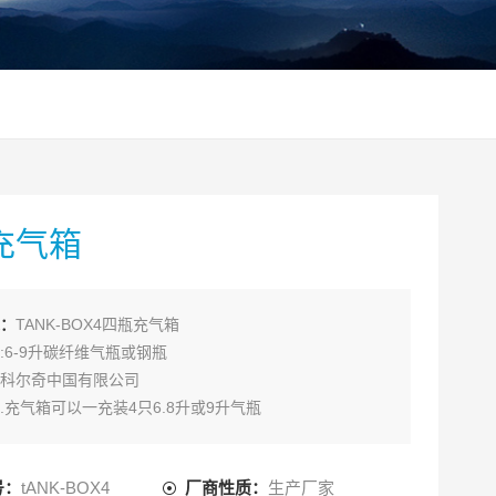
充气箱
：
TANK-BOX4四瓶充气箱
:6-9升碳纤维气瓶或钢瓶
科尔奇中国有限公司
.充气箱可以一充装4只6.8升或9升气瓶
己，你的员工和客户对气瓶的风险。四瓶充气箱可以一充
8升或9升气瓶
号：
tANK-BOX4
厂商性质：
生产厂家
充气箱是为了保气瓶充装人员的安全,在气瓶的实际使用