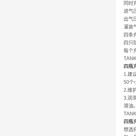
同时
进气压
出气压
灌装气
四条
四只
每个
TANK
四瓶
1.
50
2.
3.
滑油
TANK
四瓶
想选