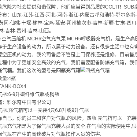
着危险为社会提供和谐保障，他们应当得到品质的COLTRI S
布：山东-江苏-江西-河北-河南-浙江-内蒙古呼和浩特-鄂尔多斯-宿
黄冈-仙桃-十堰-榆林-宝鸡-延安-朔州榆次市-吉林-新疆-甘肃-四
林-吉林-贵州-吉林-山西。
H6空气压缩机 MCH6空气充气泵 MCH6呼吸器充气机，是生
作于生产设备的动力，所以属于动力设备。还有很多生活中也有
要空压机的动力。我公司售后不管是上门保养还是维修，目前售
过程中为了更加安全高效的充气，我们需要配备防爆充气箱，我
充气箱
。我们这次的型号是
四瓶充气箱
量:4瓶
TANK-BOX4
气瓶:6-9升碳纤维气瓶或钢瓶
商：科尔奇中国有限公司
气瓶.充气箱可以一充装4只6.8升或9升气瓶
你自己，你的员工和客户对气瓶.的风险。四瓶.充气箱可以一充装4
气瓶充气箱是为了保气瓶充装人员的安全,在气瓶的实际使用中,
患气瓶在产生的高速破片对气瓶操作人员的伤害.