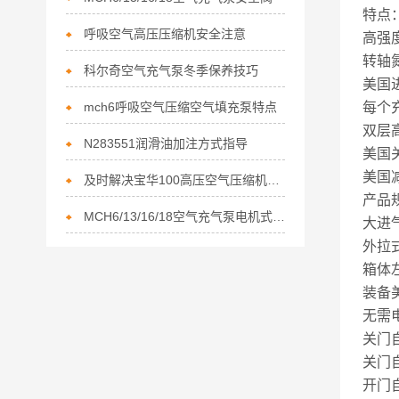
特点
呼吸空气高压压缩机安全注意
高强
转轴
科尔奇空气充气泵冬季保养技巧
美国
mch6呼吸空气压缩空气填充泵特点
每个
双层
N283551润滑油加注方式指导
美国
美国
及时解决宝华100高压空气压缩机故障是保障供气安全的核心
产品
MCH6/13/16/18空气充气泵电机式呼吸压缩机用途
大进气
外拉
箱体
装备
无需
关门
关门
开门