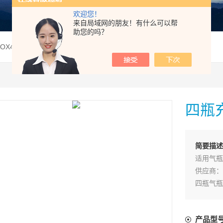
欢迎您！
来自局域网的朋友！有什么可以帮
助您的吗？
-BOX4四瓶充气箱
四瓶
简要描述
适用气瓶
供应商：
四瓶气瓶
保护你自
装4只6.
产品型
四瓶气瓶