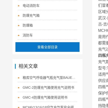
们冒
电动消防车
区域分
防爆充气箱
武汉-
古-吉
防爆箱
MC
消防车
是用
都需
查看全部目录
充气
四瓶
充气数
相关文章
型号:
适用
粮库空气呼吸器气瓶充气泵BAUER宝华JII空压机
供应
四瓶
GMC-2防爆充气箱使用充气说明书
保护
GMC-4防爆充气箱使用说明书
四瓶
挡隐
MCH6/13/16/18空气充气泵安全阀