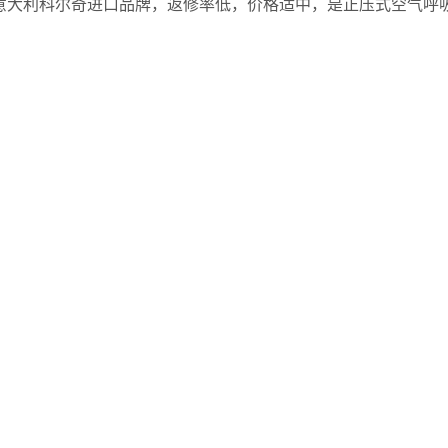
意大利科尔奇进口品牌，返修率低，价格适中，是正压式空气呼