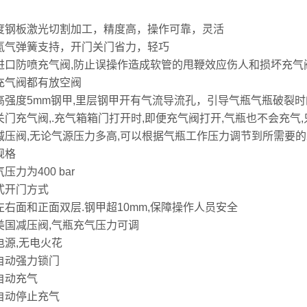
：
度钢板激光切割加工，精度高，操作可靠，灵活
氮气弹簧支持，开门关门省力，轻巧
进口防喷充气阀,防止误操作造成软管的甩鞭效应伤人和损坏充气
充气阀都有放空阀
高强度5mm钢甲,里层钢甲开有气流导流孔，引导气瓶气瓶破裂
关门充气阀,.充气箱箱门打开时,即便充气阀打开,气瓶也不会充气
减压阀,无论气源压力多高,可以根据气瓶工作压力调节到所需要的
规格
压力为400 bar
式开门方式
左右面和正面双层.钢甲超10mm,保障操作人员安全
美国减压阀,气瓶充气压力可调
电源,无电火花
自动强力锁门
自动充气
自动停止充气