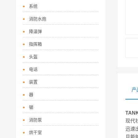
系统
消防水炮
降温弹
指挥箱
头盔
电话
装置
产
器
锯
TAN
消防泵
现代
迅速
烘干室
且能