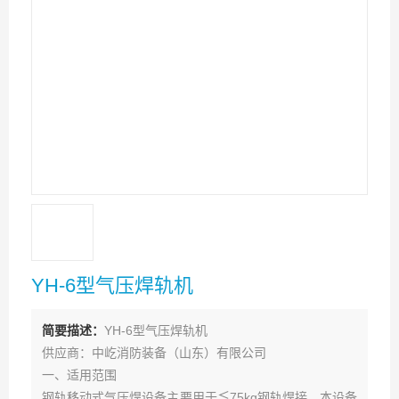
YH-6型气压焊轨机
简要描述：
YH-6型气压焊轨机
供应商：中屹消防装备（山东）有限公司
一、适用范围
钢轨移动式气压焊设备主要用于≦75kg钢轨焊接，本设备