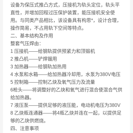
设备为保压式推凸方式，压接机为轨头定位，轨头平
直性，并增加回程过压保护装置，能压接机安全使
用。与同类产品相比，该设备具有构思*，设计合理，
操作简易，不占用轨下空间等特点。
二、基本结构及作用
整套气压焊由：
1 压接机——给钢轨提供预紧力和顶锻机
2 推凸机——铲焊镏用
3 加热器——给钢轨加热用
4 水泵和水箱——给加热器冷却用，水泵为380V电压
5 控制箱——控制乙炔及氧气压力及流量
6枪头——将调整好的乙炔和氧气进行混合使混合气供
给加热器。
7 液压泵——提供足够的液压能，电动机电压为380V
8 乙炔瓶连通器——将4瓶乙炔并连在一起，以提供足
够的乙炔供燃烧。
四、注意事项