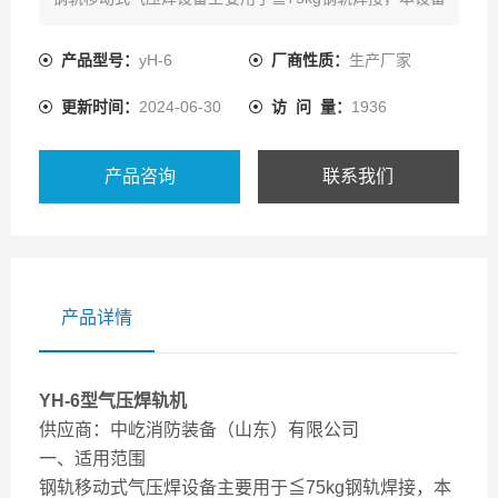
为保压式推凸方式，压接机为轨头定位，轨头平直性，并
增加回程过压保护装置，能压接机安全使用。与同类产品
产品型号：
yH-6
厂商性质：
生产厂家
相比，该设备具有构思*，设计合理，操作简易，不占用
更新时间：
2024-06-30
访 问 量：
1936
轨下空间等特点。
二、基本结构及作用
整套气压焊由：
产品咨询
联系我们
1 压接机——给钢轨提供预紧力和顶锻机
2 推凸机—
产品详情
YH-6型气压焊轨机
供应商：中屹消防装备（山东）有限公司
一、适用范围
钢轨移动式气压焊设备主要用于≦75kg钢轨焊接，本