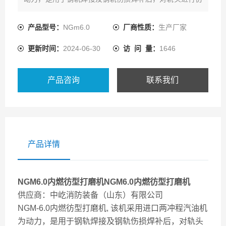
形打磨的小型机具。适用于43-75kg/m各型钢轨在基地或
现场焊接及轨头焊补后打磨作业。作为超长无缝线路铺
产品型号：
NGm6.0
厂商性质：
生产厂家
设，断轨修复的机具。本机设计合理，机构紧凑，操作简
更新时间：
2024-06-30
访 问 量：
1646
单，上下道方便，打磨效率高不需电源，
产品咨询
联系我们
产品详情
NGM6.0内燃彷型打磨机
NGM6.0内燃彷型打磨机
供应商：中屹消防装备（山东）有限公司
NGM-6.0内燃彷型打磨机, 该机采用进口两冲程汽油机
为动力，是用于钢轨焊接及钢轨伤损焊补后，对轨头