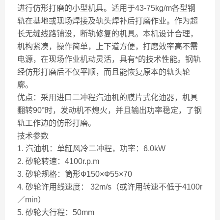
进行仿形打磨的小型机具。适用于43-75kg/m各型钢
轨在基地或现场焊接及轨头焊补后打磨作业。作为超
长无缝线路铺设，断轨修复的机具。本机设计合理，
机构紧凑，操作简单，上下道方便，打磨效率高不需
电源，在现场作业机动灵活，具有*的技术性能。钢轨
经仿形打磨后不仅平顺，而且能恢复原本的轨头轮
廓。
优点：采用进口二冲程汽油机的膜片式化油器，机具
翻转90°时，发动机不熄火，并且输出功率稳定，了钢
轨工作边的仿形打磨。
技术参数
1. 汽油机：单缸风冷二冲程，功率：6.0kW
2. 砂轮转速：4100r.p.m
3. 砂轮规格：筒形Ф150×Ф55×70
4. 砂轮许用线速度： 32m/s（或许用转速不低于4100r
／min）
5. 砂轮大行程：50mm