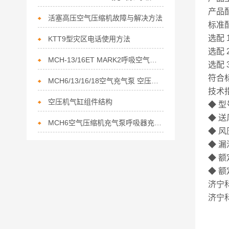
产品配
活塞高压空气压缩机故障与解决方法
标准
选配 
KTT9型灾区电话使用方法
选配 
MCH-13/16ET MARK2呼吸空气充填泵的正确操作步骤分享
选配 
符合标
MCH6/13/16/18空气充气泵 空压机冷却设备简介
技术
空压机气缸组件结构
◆ 型
◆ 送
MCH6空气压缩机充气泵呼吸器充气机维护
◆ 风
◆ 漏
◆ 额
◆ 额
济宁
济宁