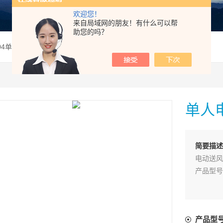
欢迎您！
来自局域网的朋友！有什么可以帮
助您的吗？
004单人电动送风式长管呼吸器
单人
简要描述
电动送风
产品型号
产品配置
产品型
标准配置