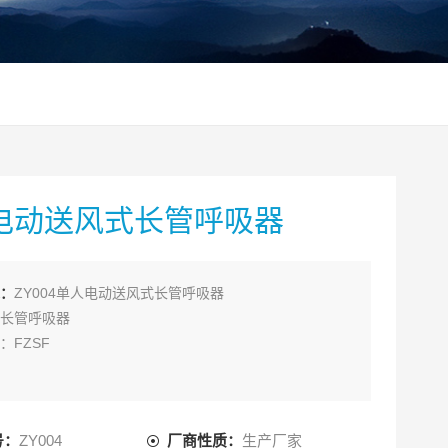
电动送风式长管呼吸器
：
ZY004单人电动送风式长管呼吸器
长管呼吸器
：FZSF
:
号：
ZY004
厂商性质：
生产厂家
 罩、腰带、20 米长管、单人送风机