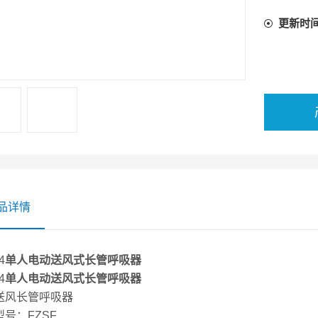
更新时
选配 1
选配 2
选配 3
符合标准
品详情
4
单人电动送风式长管呼吸器
4
单人电动送风式长管呼吸器
送风长管呼吸器
号：FZSF