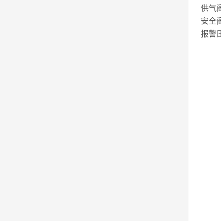
供气阀
安全阀
报警压