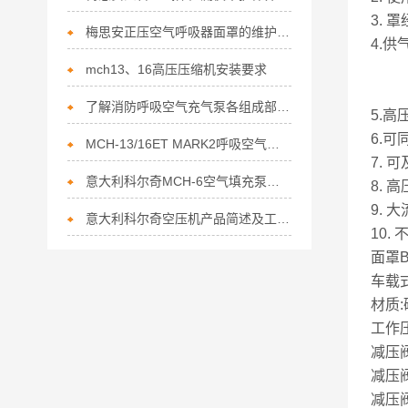
3.
梅思安正压空气呼吸器面罩的维护保养
4.供
mch13、16高压压缩机安装要求
了解消防呼吸空气充气泵各组成部件功能特点才能更好的使用它
5.
6.
MCH-13/16ET MARK2呼吸空气充填泵常见故障相应解决方法
7.
意大利科尔奇MCH-6空气填充泵详细说明
8.
9.
意大利科尔奇空压机产品简述及工作原理
10
面罩
车载
材质
工作压
减压阀
减压阀
减压阀