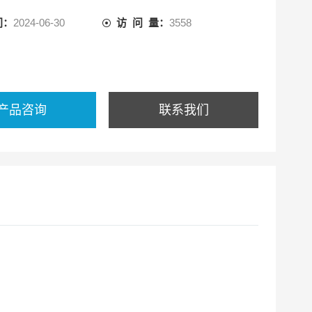
经防雾及硬化处理，延长了使用寿命
间：
2024-06-30
访 问 量：
3558
阀可与面罩360度快速插接.
20407686177846.jpg
产品咨询
联系我们
报警装置能及时提醒使用者撤离危险区域