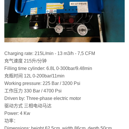
Charging rate: 215L/min - 13 m3/h - 7,5 CFM
充气速度 215升/分钟
Filling time cylinder: 6.8L 0-300bar/9.48min
充瓶时间 12L 0-200bar/11min
Working pressure: 225 Bar / 3200 Psi
工作压力 330 Bar / 4700 Psi
Driven by: Three-phase electric motor
驱动方式 三相电动马达
Power: 4 Kw
功率：
Dimensions: height 62,5cm, width 86cm, depth 50cm