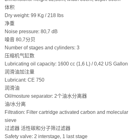
体积
Dry weight: 99 Kg / 218 lbs
净重
Noise pressure: 80,7 dB
噪音 80,7分贝
Number of stages and cylinders: 3
压缩机气缸数
Lubricating oil capacity: 1600 cc (1,6 L) / 0,42 US Gallon
润滑油加注量
Lubricant: CE 750
润滑油
Oil/mosture separator: 2个油水分离器
油/水分离
Filtration: Filter cartridge activated carbon and molecular
sieve
过滤器 活性碳和分子筛过滤器
Safety valve: 2 interstage, 1 last stage