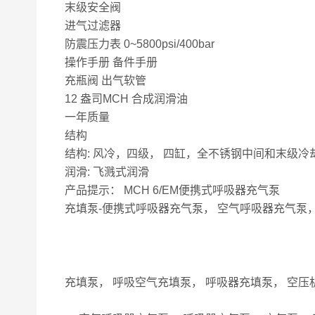
末级安全阀
进气过滤器
防震压力表 0~5800psi/400bar
操作手册 备件手册
充瓶阀 出气软管
12 盎司MCH 合成润滑油
一年质量
结构
结构: 风冷，四级， 四缸，全不锈钢中间和末级冷
润滑: 飞溅式润滑
产品提示： MCH 6/EM便携式呼吸器充气泵
充填泵-便携式呼吸器充气泵， 空气呼吸器充气泵，
充填泵， 呼吸空气充填泵， 呼吸器充填泵， 空压机