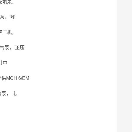
充填泵，
泵， 呼
空压机，
气泵， 正压
其中
CH 6/EM
泵， 电