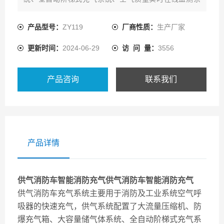
统、全自动PLC控制，可安全快速地对多只气瓶进行充气
或补气，空气质量符合国标GB/T 31975-2015《呼吸防护
产品型号：
ZY119
厂商性质：
生产厂家
用压缩空气技术要求>>和欧洲标准EA211呼吸空气标准。
更新时间：
2024-06-29
访 问 量：
3556
产品咨询
联系我们
产品详情
供气消防车智能消防充气
供气消防车智能消防充气
供气消防车充气系统主要用于消防及工业系统空气呼
吸器的快速充气，
供气系统配置了大流量压缩机、防
爆充气箱、大容量储气体系统、全自动阶梯式充气系