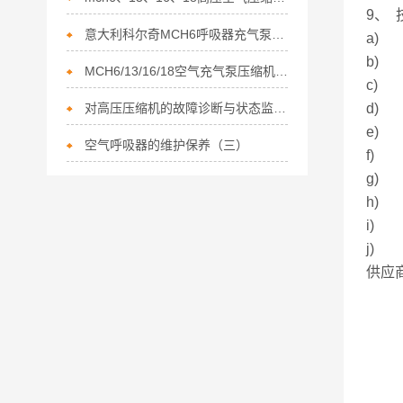
9、
意大利科尔奇MCH6呼吸器充气泵日常维护维护保养步骤
a) 
b) 
MCH6/13/16/18空气充气泵压缩机的基本结构
c)
对高压压缩机的故障诊断与状态监测非常有利
d) 
e)
空气呼吸器的维护保养（三）
f)
g)
h)
i)
j) 
供应