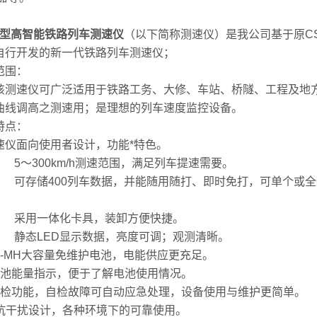
-D型高智能铁路列车测速仪
（以下简称测速仪）是我公司基于原CS
自行开发的新一代铁路列车测速仪；
范围：
该测速仪可广泛适用于铁路工务、大修、车站、桥隧、工程及地
曲线调高之测速用；是理想的列车速度监控设备。
特点：
速仪面向使用者设计，功能*特色。
 5～300km/h测速范围，满足列车提速需要。
 可存储400列车数据，并能随用随打、即时免打，可单个或
。
 采用一体化卡具，装卸方便快捷。
 静态LED显示数据，亮度可调；观测清晰。
Ni-MH大容量免维护电池，电能供应更充足。
电池能量指示，便于了解电池使用情况。
自检功能，自检故障可自动应急处理，设备使用与维护更简单。
 抗干扰设计，各种环境下的可靠使用。