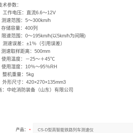
 技术参数：
工作电压：直流6.6～12V
测速范围：5～300km/h
 存储容量：400列
限速范围：0～195km/h(以5km/h为间隔)
 测速误差：±1％（引用误差）
 测速取样距离：500mm
 使用温度：－25～＋45℃
 使用湿度：10％～95％RH
 整机重量：5kg
外形尺寸：420×270×135mm3
商：中屹消防装备（山东）有限公司
产品：