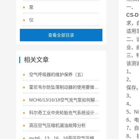
一、
泵
CS
仪
求，
适用
查看全部目录
二、
业、
三、
相关文章
该测
1、
空气呼吸器的维护保养（五）
2、
霍尼韦尔防坠落制动器的使用要做到细微加
保存
3、
MCH6/13/16/18空气充气泵如何解决活塞式压缩机异常声音
4、
5、
科尔奇工业中央轮胎充气系统设计理念
6、
高压空气压缩机漏油故障分析
7、
8、
mch6、13、16、18高压空气压缩机的用电常识