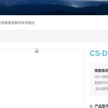
-D型高智能铁路列车测速仪
CS
简要描述
SM-2
智能列车
.测仪器
一、CS
基于原C
产品型
行开发的