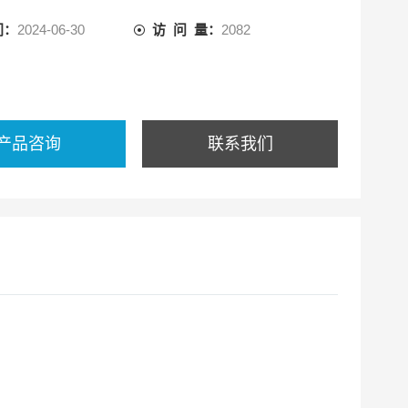
：
间：
2024-06-30
访 问 量：
2082
速仪可广泛适用于铁路工务、大修、车站、桥隧、工程及
部门在各种轨型的线路上的施工缓行、驼峰作
产品咨询
联系我们