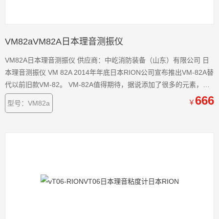
VM82aVM82A日本理音测振仪
VM82A日本理音测振仪 供应商：中屹消防装备（山东）有限公司 日
本理音测振仪 VM 82A 2014年年底日本RION公司宣布推出VM-82A替
代以前旧款VM-82。 VM-82A值得期待，据说添加了很多的元素，屏
幕更大更亮，探头连接更简单，操作更简单，功能更*。 VM-82A于
666
￥
型号：VM82a
2015年4月15日火热到货，之前苦苦等待的终于可以拿到机器 以