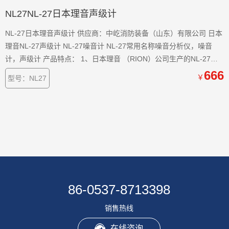
NL27NL-27日本理音声级计
NL-27日本理音声级计 供应商：中屹消防装备（山东）有限公司 日本
理音NL-27声级计 NL-27噪音计 NL-27常用名称噪音分析仪，噪音
计，声级计 产品特点： 1、日本理音 （RION）公司生产的NL-27声
级计， 该仪器重105 克 ,是世界上.小的噪音计。 2、符合计量法、
666
￥
型号：NL27
JIS、IEC 3、有107dB宽的线线范围，在30—130dB的噪音声级之
内，无须进
86-0537-8713398
销售热线
在线咨询