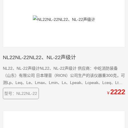
NL22NL-22NL22、NL-22声级计
NL22、NL-22声级计NL22、NL-22声级计 供应商：中屹消防装备
（山东）有限公司 日本理音（RION）公司生产的该仪器重300克，可
测Lp、Leq、Le、Lmax、Lmin、Lx、Lpeak、Lcpeak、Lceq、Ltm5
等参数，能进行1/1与1/3倍频程分析，根据需要，可以同时测量及显
2222
￥
型号：NL22NL-22
示几个感兴趣的参数，使用内存卡，可大容量保存测量数据及记录现
场声音。这种噪音分析仪，适用于环境监