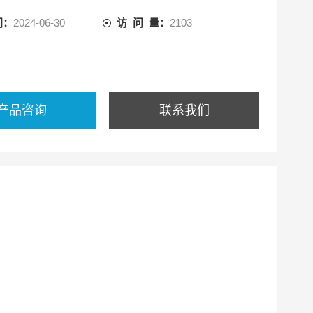
世界上.小的噪音计。
间：
2024-06-30
访 问 量：
2103
量法、JIS、IEC
07dB宽的线线范围，在30—130dB的噪音声级之内，无须
产品咨询
联系我们