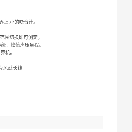
是世界上.小的噪音计。
进行范围切换即可测定。
声级，峰值声压量程。
计算机。
克风延长线