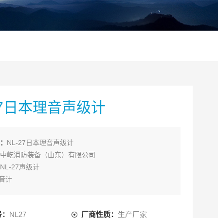
27日本理音声级计
：
NL-27日本理音声级计
中屹消防装备（山东）有限公司
NL-27声级计
噪音计
7常用名称噪音分析仪，噪音计，声级计
：
号：
NL27
厂商性质：
生产厂家
理音 （RION）公司生产的NL-27声级计， 该仪器重105