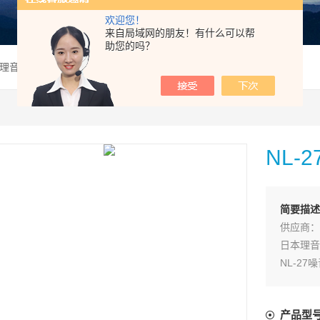
欢迎您！
来自局域网的朋友！有什么可以帮
助您的吗？
日本理音声级计
NL-
简要描述
供应商：
日本理音
NL-27
NL-2
产品特点
产品型
1、日本