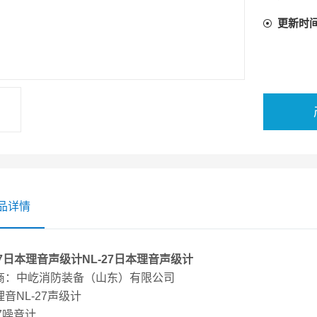
克 ,是
更新时
2、符合计
3、有1
进
品详情
27日本理音声级计
NL-27日本理音声级计
商：中屹消防装备（山东）有限公司
音NL-27声级计
27噪音计