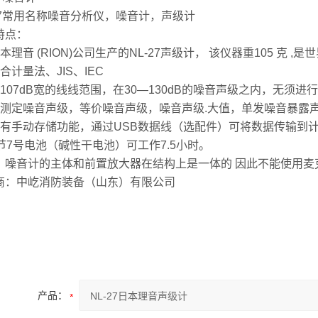
-27常用名称噪音分析仪，噪音计，声级计
特点：
本理音 (RION)公司生产的NL-27声级计， 该仪器重105 克 ,
合计量法、JIS、IEC
有107dB宽的线线范围，在30—130dB的噪音声级之内，无须
可测定噪音声级，等价噪音声级，噪音声级.大值，单发噪音暴露
拥有手动存储功能，通过USB数据线（选配件）可将数据传输到
2节7号电池（碱性干电池）可工作7.5小时。
：噪音计的主体和前置放大器在结构上是一体的 因此不能使用麦
商：中屹消防装备（山东）有限公司
产品：