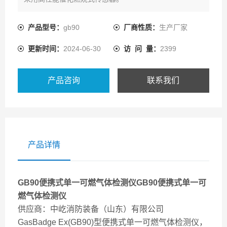
可用于石油化工、环境事故、天然气、液化石油气、煤气
等行业检测各种可燃气。
产品型号：
gb90
厂商性质：
生产厂家
包括：烷烃、液化石油气，天然气、氢气等等。其显示单
更新时间：
2024-06-30
访 问 量：
2399
位为％LEL（.低.下限），分辨率
为0.1％LEL。仪器外观小巧新颖，携带方便
产品咨询
联系我们
产品详情
GB90便携式单一可燃气体检测仪
GB90便携式单一可
燃气体检测仪
供应商：中屹消防装备（山东）有限公司
GasBadge Ex(GB90)型便携式单一可燃气体检测仪，