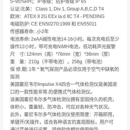
5~95%RH； IP等级：防护等级 IP 65
认证:北美： Class 1, Div 1, Group A,B,C,D T4
欧洲：ATEX II 2G EEx ia d IIC T4 - PENDING
电磁防护: CE EN50270:1999 和 EN55011
传感器寿命: .小2年
电池寿命: 2xAA碱性电池14-16小时。每次充电后至少
操作12小时，带可充电NiMH电池，低功耗声光报警
尺 寸: 124mm（高）*76mm（宽）*36mm（厚）
重 量：210g（不带电池），258g（带电池）
保 修 期: 1年 * 氧气探测产品必须仅用于空气中缺氧的
探测
美国霍尼韦尔Impulse X4四合一气体检测仪是美国进
口的一款性能非常.的便携式气体检测仪。
该美国霍尼韦尔多气体检测仪拥有坚固持久的机壳，
体积小，重量轻，防冲击，可应对各种天气状况。
此外，霍尼韦尔多气体检测仪使用简便：开箱即用，
单键开/关操作，适合各种语言的直观图标，用户可
通过菜单进行设置，提供软件模拟使用指导。