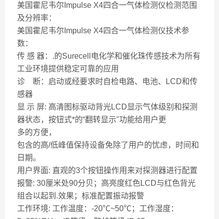
美国霍尼韦尔Impulse X4四合一气体检测仪检测范围
及分辨率：
美国霍尼韦尔Impulse X4四合一气体检测仪技术参
数：
传 感 器：.的Surecell电化学和催化珠传感技术为所有
工业环境提供稳定可靠的应用
诊 断：启动或经要求时自检电路、电池、LCD和传
感器
显 示 屏: 高清图标驱动背光LCD显示气体级别和探测
器状态，按钮式*的“翻转显示"功能给用户更
多的方便，
包含的高/低峰值保持设备免除了用户的忧虑，时间和
日期。
用户界面: 直观的3个按钮操作用来对探测器进行配置
报警: 30厘米处90分贝；高亮度红色LCD与红色背光
组合以起到.效果；标准配置振动报警
工作环境: 工作温度：-20℃~50℃；工作湿度：