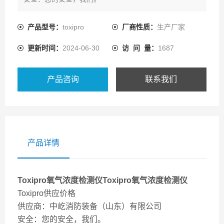
技术：我们一直追求更严谨、更精益求精。
价格：我们为您提供更大的利润空间。
产品型号：
toxipro
厂商性质：
生产厂家
货期我们一直追求更快捷，更的库存。
更新时间：
2024-06-30
访 问 量：
1687
服务：我们一直追求更满意，更贴心。
售后：我们一直追求更高效，买的放心，用的舒心。
Toxipro氧气浓度检测
产品咨询
联系我们
产品详情
Toxipro氧气浓度检测仪
Toxipro氧气浓度检测仪
Toxipro供应价格
供应商：中屹消防装备（山东）有限公司
安全：您的安全，我们。