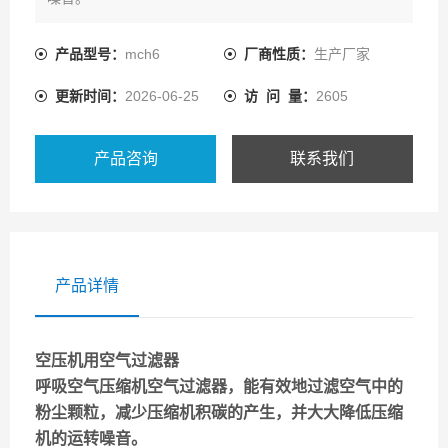
中屹消防装备（山东）有限公司提供及时、周到的售后服
务，只要服务热线，我们服务人员将在短的间内回复您的
产品型号：
mch6
厂商性质：
生产厂家
电话，并立即前往处理，公司将负责提供原厂零配件,避免
更新时间：
2026-06-25
访 问 量：
2605
使用非原厂零配件造成机器故障或缩短机器寿命。
产品咨询
联系我们
产品详情
空压机用空气过滤器
呼吸空气压缩机空气过滤器，能有效地过滤空气中的
粉尘颗粒，减少压缩机积碳的产生，并大大降低压缩
机的运转噪音。