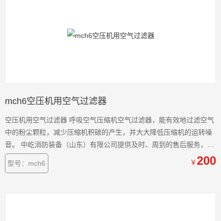
mch6空压机用空气过滤器
空压机用空气过滤器 呼吸空气压缩机空气过滤器，能有效地过滤空气
中的粉尘颗粒，减少压缩机积碳的产生，并大大降低压缩机的运转噪
音。 中屹消防装备（山东）有限公司提供及时、周到的售后服务，只
要服务热线，我们服务人员将在短的间内回复您的电话，并立即前往
200
￥
型号：mch6
处理，公司将负责提供原厂零配件,避免使用非原厂零配件造成机器故
障或缩短机器寿命。