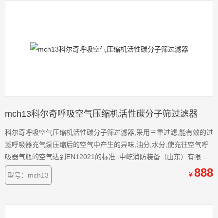
mch13科尔奇呼吸空气压缩机活性碳分子筛过滤器
科尔奇呼吸空气压缩机活性碳分子筛过滤器,采用三重过滤,能有效的过
滤呼吸器充气泵压缩后的空气中产生的异味,油分,水分,使充往空气呼
吸器气瓶的空气达到EN12021的标准. 中屹消防装备（山东）有限公
司提供及时、周到的售后服务，只要服务热线，我们服务人员将在短
888
￥
型号：mch13
的间内回复您的电话，并立即前往处理，公司将负责提供原厂零配件,
避免使用非原厂零配件造成机器故障或缩短机器寿命