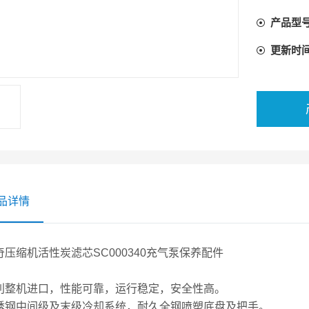
产品型
中英文使
更新时
品详情
奇压缩机活性炭滤芯SC000340充气泵保养配件
利整机进口，性能可靠，运行稳定，安全性高。
锈钢中间级及末级冷却系统，耐久全钢喷塑底盘及把手。