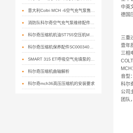
中英
意大利Coltri MCH -6空气充气泵售后机维修配件
德国
消防队科尔奇空气充气泵维修配件ST755合成机油
科尔奇压缩机机油ST755空压机MCH保养配件
三重
壹年
科尔奇压缩机保养配件SC000340活性炭滤芯的作用
三相电
SMART 315 ET呼吸空气充填泵的常见故障相应解决方法
COL
MCH
科尔奇压缩机曲轴解析
音型：
科尔奇mch36高压压缩机的安装要求
科尔
公司
团队