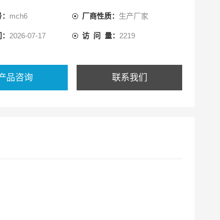
号：
mch6
厂商性质：
生产厂家
用说明书以及英文使用说明书页的 CE 欧洲标准认证。
间：
2026-07-17
访 问 量：
2219
产品咨询
联系我们