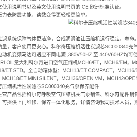
文使用说明书以及英文使用说明书页的 CE 欧洲标准认证。
压力表防震功能，读数变得更轻松更简单。
过滤系统保障气体更洁净，合成润滑油让压缩机运行稳定，寿命
质量，客户使用更安心。科尔奇压缩机活性炭滤芯SC000340充
动机变频马达可适应不同电源 ,380V50HZ 至 440V60HZ均可
TRI OIL意大利科尔奇进口空气压缩机MCH6/ET，MCH6/EM，MCH6
18/ET STD。全自动箱体型：MCH13/ET COMPACT，MCH16/
MCH18/ET MINI SILENT，MCH36/OPEN VM，MCH42/OPE
奇压缩机活性炭滤芯SC000340充气泵保养配件
主营产品包括科尔奇呼吸空气压缩机充气泵销售、科尔奇配件销
，可提供上门维修、保养一体化服务，详情咨询我司技术人员，