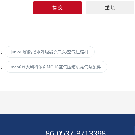
篇：
juniorII消防潜水呼吸器充气泵/空气压缩机
篇：
mch6意大利科尔奇MCH6空气压缩机充气泵配件
86-0537-8713398