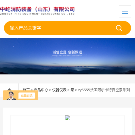
首页
>
产品中心
>
仪器仪表
>
泵
> zy5555法国阿尔卡特真空泵系列