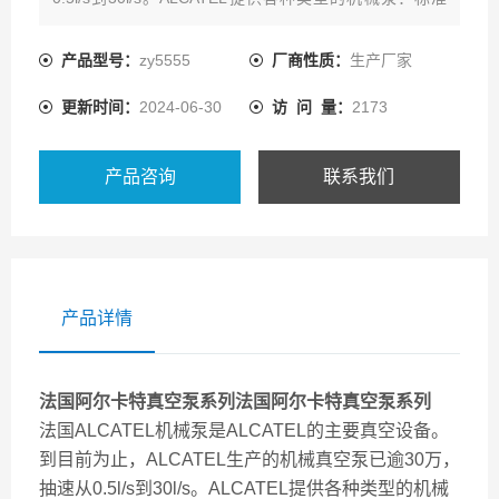
型、化学防腐型、CP型、IS型，广泛应用于检漏、冷冻干
燥、化工分馏、微电子工业、分析仪器、冰箱空调生产线
产品型号：
zy5555
厂商性质：
生产厂家
等各种行业。
更新时间：
2024-06-30
访 问 量：
2173
ALCATEL阿尔卡特单级旋片油润真空泵
1004A,1012A,1030,1
产品咨询
联系我们
产品详情
法国阿尔卡特真空泵系列
法国阿尔卡特真空泵系列
法国ALCATEL机械泵是ALCATEL的主要真空设备。
到目前为止，ALCATEL生产的机械真空泵已逾30万，
抽速从0.5l/s到30l/s。ALCATEL提供各种类型的机械