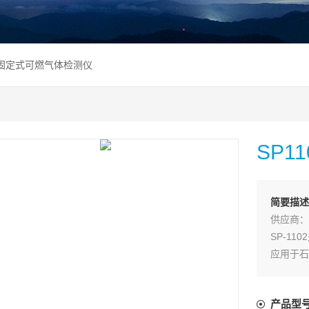
102固定式可燃气体检测仪
SP1
简要描述
供应商：
SP-1
应用于石
、燃气、
科研、教
产品型
*的催化