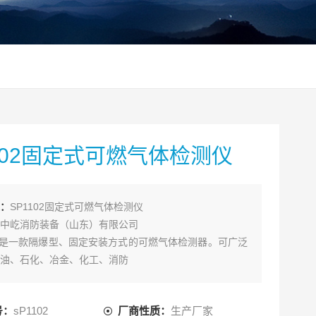
102固定式可燃气体检测仪
：
SP1102固定式可燃气体检测仪
中屹消防装备（山东）有限公司
102是一款隔爆型、固定安装方式的可燃气体检测器。可广泛
油、石化、冶金、化工、消防
环保、电力、通讯、造纸，印染、污水处理、食品酿造、
育、国防等领域。
号：
sP1102
厂商性质：
生产厂家
燃烧传感器