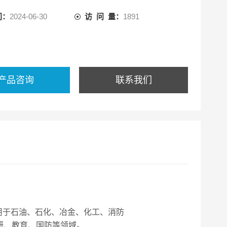
*的催化燃烧传感器，具有很强的抗中毒、抗干扰能力,简
间：
2024-06-30
访 问 量：
1891
年的
产品咨询
联系我们
应用于石油、石化、冶金、化工、消防
研、教育、国防等领域。