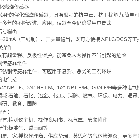
催化燃烧传感器
采用*的催化燃烧传感器，具有很强的抗中毒、抗干扰能力,简单
十多年的不断改进、应用，仪器至今仍倍受用户青睐
信号输出
4~20mA（三线制）、开关量输出，既可方便接入PLC/DCS
误操作
具有超量程、反极性保护，能避免人为操作不当引起的危险
钢传感器组件
不锈钢传感器组件，可应用于复杂、恶劣的工况环境
的电气接口
/4" NPT F、3/4" NPT M、1/2" NPT F/M、G3/4 F/M等
领域:石油、石化、冶金、化工、消防、燃气、环保、电力、通讯
科研、教育、国防
配置：
配置:检测仪主机、操作说明书、标气罩、安装附件
配件:标准气、减压阀等
司是厂家.授权代理商，供应华瑞，英思科等气体检测仪，更多产