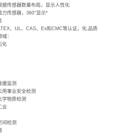
根据传感器数量布局，显示人性化
力传感器，360°显示*
证
TEX、UL、CAS、Ex和CMC等认证，化.品质
领域：
石化
救援监测
公用事业安全检测
化学物质检测
工业
空间检测
源