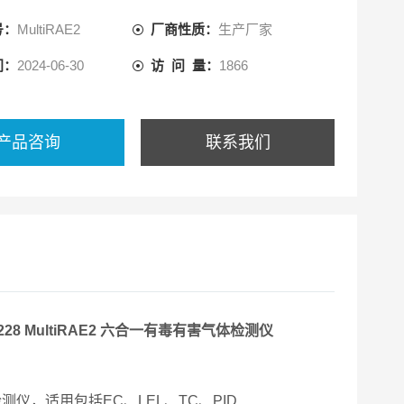
，适用包括EC、LEL、TC、PID
号：
MultiRAE2
厂商性质：
生产厂家
amma 等在内的所有RAE 传感
间：
2024-06-30
访 问 量：
1866
产品咨询
联系我们
 6228 MultiRAE2 六合一有毒有害气体检测仪
检测仪，适用包括EC、LEL、TC、PID