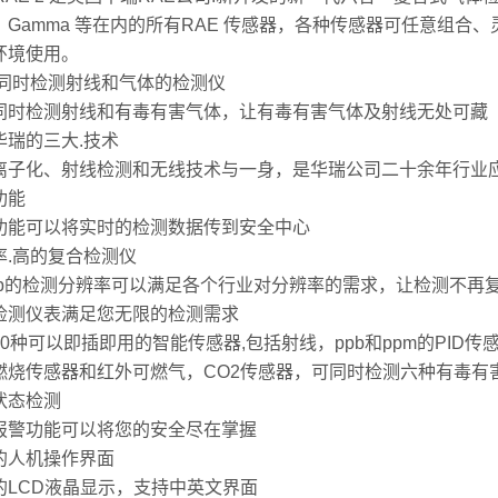
R、Gamma 等在内的所有RAE 传感器，各种传感器可任意组
环境使用。
以同时检测射线和气体的检测仪
同时检测射线和有毒有害气体，让有毒有害气体及射线无处可藏
华瑞的三大.技术
离子化、射线检测和无线技术与一身，是华瑞公司二十余年行业
功能
功能可以将实时的检测数据传到安全中心
率.高的复合检测仪
ppb的检测分辨率可以满足各个行业对分辨率的需求，让检测不再
检测仪表满足您无限的检测需求
30种可以即插即用的智能传感器,包括射线，ppb和ppm的PID
燃烧传感器和红外可燃气，CO2传感器，可同时检测六种有毒有
状态检测
报警功能可以将您的安全尽在掌握
的人机操作界面
的LCD液晶显示，支持中英文界面