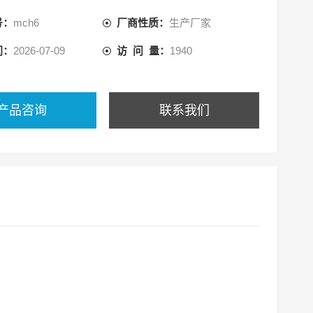
号：
mch6
厂商性质：
生产厂家
芯又称油水分离器订货号:SC000340
间：
2026-07-09
访 问 量：
1940
产品咨询
联系我们