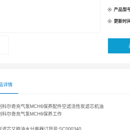
产品型
活性炭滤
更新时
品详情
利科尔奇充气泵MCH6保养配件空滤活性炭滤芯机油
利科尔奇充气泵MCH6保养工作
滤芯又称油水分离器订货号:SC000340