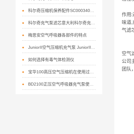
科尔奇压缩机保养配件SC000340活性炭滤芯的作用
作用
味道
科尔奇充气泵滤芯意大利科尔奇充气泵维修保养
气滤
梅思安空气呼吸器各部件的特点
JuniorII空气压缩机充气泵 JuniorII呼吸器充气机维护
空气
如何选择有毒气体检测仪
公司
团队
宝华100高压空气压缩机在使用过程中的常见故障相应解决方法分享
BD2100正压空气呼吸器充气泵使用前如何做好检查