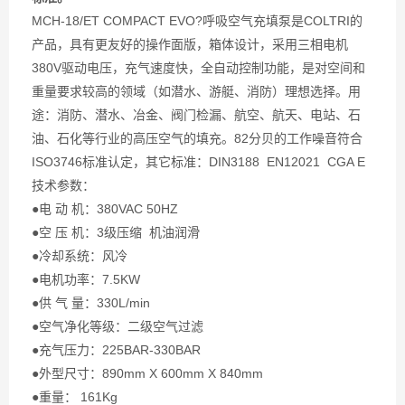
MCH-18/ET COMPACT EVO?呼吸空气充填泵是COLTRI的
产品，具有更友好的操作面版，箱体设计，采用三相电机
380V驱动电压，充气速度快，全自动控制功能，是对空间和
重量要求较高的领域（如潜水、游艇、消防）理想选择。用
途：消防、潜水、冶金、阀门检漏、航空、航天、电站、石
油、石化等行业的高压空气的填充。82分贝的工作噪音符合
ISO3746标准认定，其它标准：DIN3188 EN12021 CGA E
技术参数：
●电 动 机：380VAC 50HZ
●空 压 机：3级压缩 机油润滑
●冷却系统：风冷
●电机功率：7.5KW
●供 气 量：330L/min
●空气净化等级：二级空气过滤
●充气压力：225BAR-330BAR
●外型尺寸：890mm X 600mm X 840mm
●重量： 161Kg