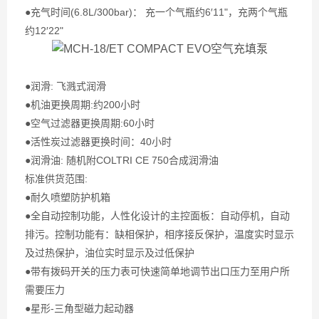
●充气时间(6.8L/300bar)： 充一个气瓶约6′11"，充两个气瓶
约12′22"
●润滑: 飞溅式润滑
●机油更换周期:约200小时
●空气过滤器更换周期:60小时
●活性炭过滤器更换时间：40小时
●润滑油: 随机附COLTRI CE 750合成润滑油
标准供货范围:
●耐久喷塑防护机箱
●全自动控制功能，人性化设计的主控面板：自动停机，自动
排污。控制功能有：缺相保护，相序接反保护，温度实时显示
及过热保护，油位实时显示及过低保护
●带有拨码开关的压力表可快速简单地调节出口压力至用户所
需要压力
●星形-三角型磁力起动器