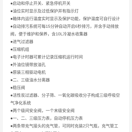
●启动和停止开关、紧急停机开关
●油位实时显示及过低保护并有指示灯
●箱体内运行温度实时显示及保护功能，保护温度可自行设计
●自动排污系统可每15分钟自动开启6秒排污，并含手动排放
阀，便于维护和保养，含10L冷凝水收集器
●进气过滤器
●压缩机组
●电子计时器可累计记录压缩机运行时间
●外油位镜带放油孔
●原装三相驱动电机
●二、三级油水分离器
●稳压阀
●活性炭过滤器、分子筛、一氧化碳吸收分子构成三级呼吸空
气净化系统
●两个级间安全阀，一个末级安全阀
●一、二、三级压力表，自动停机压力表
●两条带充气接头的充气管，可同时充装2只气瓶，充气管工