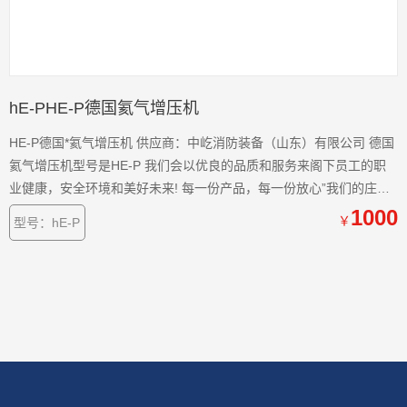
hE-PHE-P德国氦气增压机
HE-P德国*氦气增压机 供应商：中屹消防装备（山东）有限公司 德国
氦气增压机型号是HE-P 我们会以优良的品质和服务来阁下员工的职
业健康，安全环境和美好未来! 每一份产品，每一份放心”我们的庄
严！“服务于安全！服务于健康！”是我们的目标！我们将给您的员工
1000
￥
型号：hE-P
提供一的安全保护 。 中国的呼吸器压缩机-济宁科尔奇机电设备有限
公司，供应商：中屹消防装备（山东）有限公司 一款小