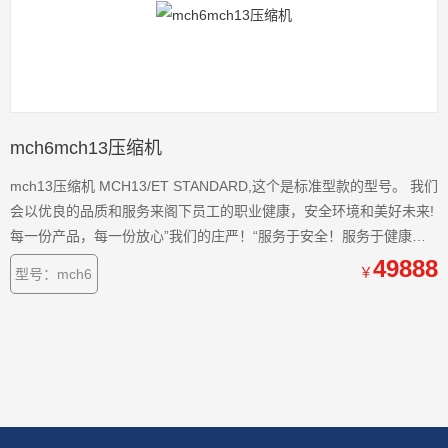
mch6mch13压缩机
mch13压缩机 MCH13/ET STANDARD,这个是标准型款的型号。 我们
会以优良的品质和服务来阁下员工的职业健康，安全环境和美好未来!
每一份产品，每一份放心”我们的庄严！“服务于安全！服务于健康！”
是我们的目标！我们将给您的员工提供安全保护 。 中国的呼吸器压缩
49888
￥
型号：mch6
机供应商-济宁科尔奇机电设备有限公司，供应商：中屹消防装备（山
东）有限公司