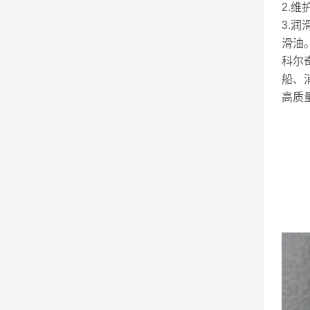
2.
3.
滑油
科尔
船、
高质