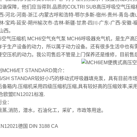
和谐保障，他们应当得到.品质的COLTRI SUB高压呼吸空气
西-河北-河南-浙江-内蒙古呼和浩特-鄂尔多斯-宿州-贵州-青岛-唐山
林-宝鸡-延安-朔州榆次市-吉林-新疆-甘肃-四川-广东-广西-安徽-
-山西。
H6空气压缩机 MCH6空气充气泵 MCH6呼吸器充气机，是生
作于生产设备的动力，所以属于动力设备。还有很多生活中也有
要空压机的动力。我公司售后不管是上门保养还是维修，目前售
MCH6/ET STANDARD简介：
H6/SH STANDAR较好小巧的移动式呼吸器填充泵，具有目前
后备箱内.压缩机采用四级压缩机压缩,具有较好高的压缩效率,采
合欧盟EN12021标准.
行业：
熏蒸,消防，潜水，石油化工，采矿，市政等用途。
：
12021德国 DIN 3188 CA
：