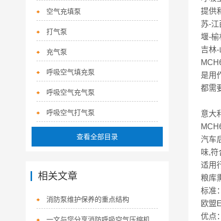
提供
空气充填泵
苏-江
打气泵
堰-榆
吉林
充气泵
MC
呼吸空气填充泵
是用
都需
呼吸空气充气泵
呼吸空气打气泵
意大利
MC
查看全部目录
汽车
味,符
适用
相关文章
粮库
标准
消防泵维护保养的重点结构
欧盟EN
优点
一文与您分享消防呼吸空气压缩机的常见问题相应解决方法