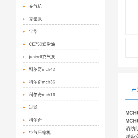
充气机
充装泵
宝华
CE750润滑油
juniorII充气泵
科尔奇mch42
科尔奇mch36
产
科尔奇mch16
过滤
MC
科尔奇
MC
消防
空气压缩机
呼吸