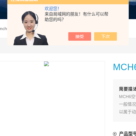
欢迎您！
来自局域网的朋友！有什么可以帮
助您的吗？
 mch6emMCH6EM便携式高压空气压缩机
MC
简要描
MCH6
一般情况
以属于动
胎打气
*，不管
产品型
户购买解