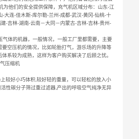
压缩机为他们的安全提供保障，充气机区域分布：山东-江
-大连-佳木斯-库尔勒-兰州-成都-武汉-黄冈-仙桃-十
福建-吉林-湖南-云南－大同－内蒙古-吉林-吉林-贵州-
产高压气体的机器，一般情况，一般工厂里都需要，主要
需要空压机的情况，比如轮胎打气，游乐场的升降等
后体系较为成熟，这样为客户购买解决了后顾之忧。
市场上较好小巧体积,较好轻的重量，可以轻松的放入小
用活性碳分子筛过重过滤器,产出的呼吸空气纯净无异