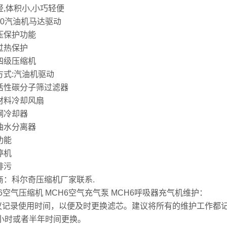
轻,体积小,小巧轻便
60汽油机马达驱动
压保护功能
过热保护
四级压缩机
方式:汽油机驱动
活性碳分子筛过滤器
材料冷却风扇
钢冷却器
油水分离器
功能
停机
排污
商：科尔奇压缩机厂家联系.
6空气压缩机 MCH6空气充气泵 MCH6呼吸器充气机维护：
建议记录使用时间，以便及时更换滤芯。建议将所有的维护工作都
个小时或者半年时间更换。