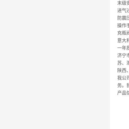
末级
进气
防震压力
操作
充瓶
意大
一年
济宁
苏、
陕西
我公
务。
产品