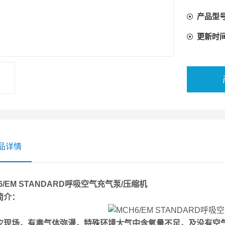
充填泵为
产品型
更新时
品详情
6/EM STANDARD呼吸空气充气泵/压缩机
简介：
灾现场，有毒气体弥漫，特殊环境大气中含氧量不足，及没有空