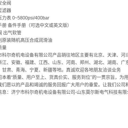
安全阀
过滤器
表 0~5800psi/400bar
手册 备件手册（可选中文或英文版）
阀 出气软管
利原装随机高压合成润滑油
质量
市科尔奇机电设备有限公司产品销往地区主要有北京、天津、河
浙江、安徽、福建、江西、山东、河南、郑州、湖北、湖南、广
、甘肃、青海、宁夏、新疆等地。真诚欢迎各地朋友洽谈业务
司本着“质量、用户至上、货真价实、服务到位"的一贯宗旨，为
我们愿以的产品和竭诚的服务回报广大用户的垂爱。让我们公司
信息：济宁市科尔奇机电设备有限公司-山东莫尔斯电气科技有限