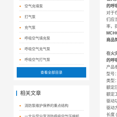
的呼
空气充填泵
对于
打气泵
们应
率，
充气泵
MCH
呼吸空气填充泵
商品
呼吸空气充气泵
在火
呼吸空气打气泵
的呼
产品
查看全部目录
型号：
类型
额定压
相关文章
额定工
驱动功
消防泵维护保养的重点结构
驱动
长度 
一文与您分享消防呼吸空气压缩机的常见问题相应解决方法