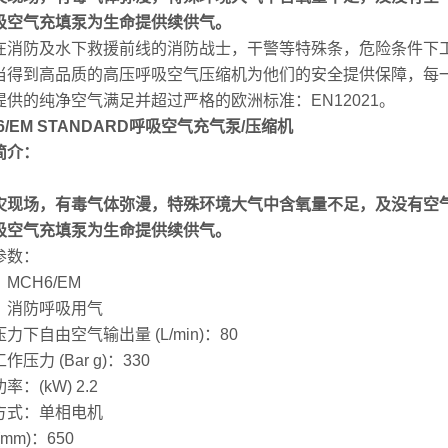
吸空气充填泵为生命提供续供气。
在消防及水下救援前线的消防战士，干警等特殊条，危险条件下
当得到高品质的高压呼吸空气压缩机为他们的安全提供保障，每一
提供的纯净空气满足并超过严格的欧洲标准：EN12021。
6/EM STANDARD呼吸空气充气泵/压缩机
简介：
灾现场，有毒气体弥漫，特殊环境大气中含氧量不足，及没有空
吸空气充填泵为生命提供续供气。
参数：
MCH6/EM
：消防呼吸用气
力下自由空气输出量 (L/min)：80
作压力 (Bar g)：330
率：(kW) 2.2
方式：单相电机
(mm)：650