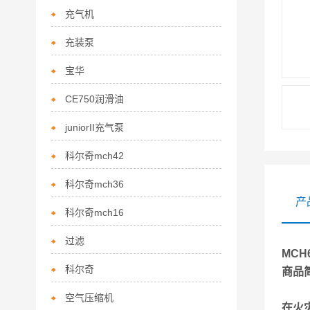
充气机
充装泵
宝华
CE750润滑油
juniorII充气泵
科尔奇mch42
科尔奇mch36
产
科尔奇mch16
过滤
MCH
科尔奇
商品
空气压缩机
在火