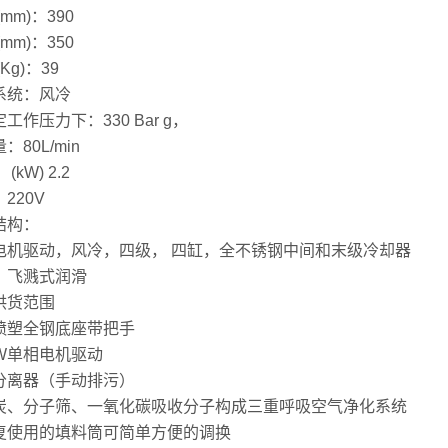
(mm)：390
(mm)：350
Kg)：39
系统：风冷
工作压力下：330 Bar g，
：80L/min
(kW) 2.2
220V
结构：
电机驱动，风冷，四级， 四缸，全不锈钢中间和末级冷却器
：飞溅式润滑
供货范围
喷塑全钢底座带把手
KW单相电机驱动
分离器（手动排污）
炭、分子筛、一氧化碳吸收分子构成三重呼吸空气净化系统
复使用的填料筒可简单方便的调换