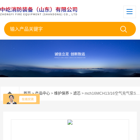
首页
>
产品中心
>
维护保养
>
滤芯
> mch16MCH13/16空气充气泵SC000370进气滤芯-空滤