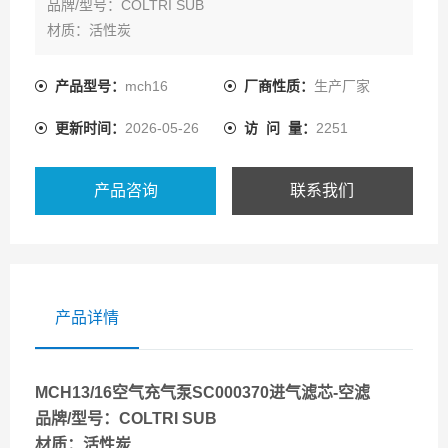
品牌/型号：COLTRI SUB
材质：活性炭
滤芯形式：折叠滤芯
用途：防尘、除尘
产品型号：
mch16
厂商性质：
生产厂家
适用范围：空气净化器
更新时间：
2026-05-26
访 问 量：
2251
适用对象：空气
类型：高效
品牌：COLTRI SUB
产品咨询
联系我们
产品详情
MCH13/16空气充气泵SC000370进气滤芯-空滤
品牌/型号：COLTRI SUB
材质：活性炭