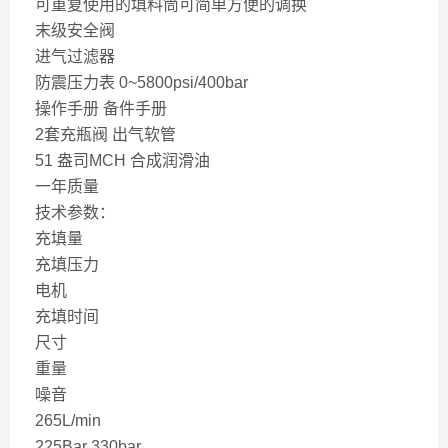
可重复使用的填料筒可简单方便的调换
末级安全阀
进气过滤器
防震压力表 0~5800psi/400bar
操作手册 备件手册
2套充瓶阀 出气软管
51 盎司MCH 合成润滑油
一年质量
技术参数：
充填量
充填压力
电机
充填时间
尺寸
重量
噪音
265L/min
225Bar 330bar