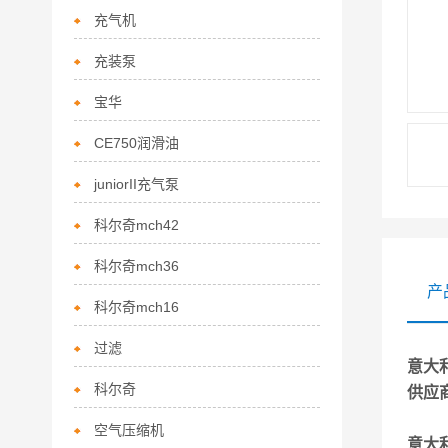
充气机
充装泵
宝华
CE750润滑油
juniorII充气泵
科尔奇mch42
科尔奇mch36
产
科尔奇mch16
过滤
意大
科尔奇
供应
空气压缩机
意大利