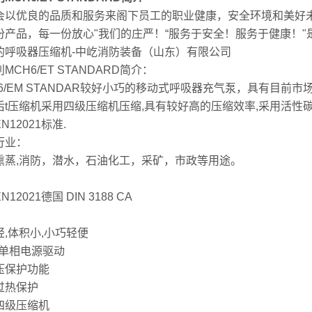
会以优良的品质和服务来阁下员工的职业健康，安全环境和美好未
份产品，每一份放心"我们的庄严！“服务于安全！服务于健康！"
的呼吸器压缩机-中屹消防装备（山东）有限公司
MCH6/ET STANDARD简介：
H6/EM STANDAR较好小巧的移动式呼吸器充气泵，具有目前
后t压缩机采用四级压缩机压缩,具有较好高的压缩效率,采用活性
N12021标准.
行业：
熏蒸,消防，潜水，石油化工，采矿，市政等用途。
：
12021德国 DIN 3188 CA
：
轻,体积小,小巧轻便
V单相电源驱动
压保护功能
过热保护
四级压缩机