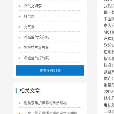
我们
空气充填泵
每一
打气泵
中国
意大利
充气泵
MC
呼吸空气填充泵
汽车
欧盟E
呼吸空气充气泵
适用
呼吸空气打气泵
粮库
标准
查看全部目录
欧盟EN
优点
重量
相关文章
220
低电
消防泵维护保养的重点结构
电机
四缸
一文与您分享消防呼吸空气压缩机的常见问题相应解决方法