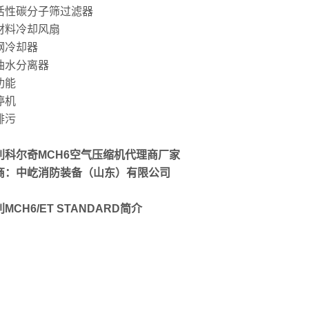
活性碳分子筛过滤器
材料冷却风扇
钢冷却器
油水分离器
功能
停机
排污
利科尔奇MCH6空气压缩机代理商
厂家
商：中屹消防装备（山东）有限公司
MCH6/ET STANDARD简介