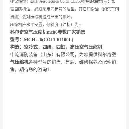
建议油型：高压
Aerotecnica Coltri CE750所用的油型(注：如
需自购机油，必须采用同标号的油型，其它润滑油（如汽车润
滑油）会对压缩机造成严重的损坏。
压缩机应水平安置，倾斜度（油标）为
5°
科尔奇
空气压缩机
mch6参数厂家销售
型号：MCH
–
6(COLTRI100L)
构造：空冷式，四级，四缸，高压
空气压缩机
中屹消防装备（山东）有限公司，为您提供科尔奇
空
气压缩机
各种型号的销售、售后、维修保养及配件销
售，期待您的咨询1