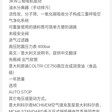
3KW三相电机驱动
油水分离器（手动排污）
活性炭、分子筛、一氧化碳吸收分子构成三重呼吸空
气净化系统
可重复使用的填料筒可简单方便的调换
末级安全阀
进气过滤器
高压防震压力表 400bar
英文／意大利文说明书，提供中文翻译
充瓶阀 出气软管
意大利原装COLTRI CE750高压合成润滑油（食品
级）
一年质量
选项
AUTO STOP
其它电压或驱动方式。
意大利科尔奇MCH6/EM空气填充泵是意大利科尔奇，
MCH6 STANDARD系正压式呼吸器充气泵是同类安