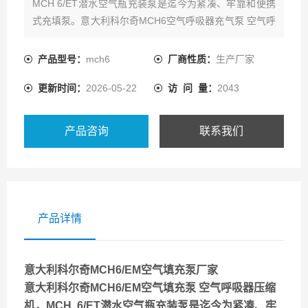
MCH 6/ET潜水空气瓶充装泵是迄今为紧凑、牢靠和便携
式充填泵。意大利科尔奇MCH6空气呼吸器充气泵 空气呼
吸器压缩机 高压空气填充泵 空气压缩机 压缩空气填充泵
打压泵 高压泵适用于对重量和空间要求较高的领域（如潜
产品型号：
mch6
厂商性质：
生产厂家
水、射击、游艇、轮船、消防车）的理想选择，潜水空气
更新时间：
2026-05-22
访 问 量：
2043
瓶充装泵经济的运行费用
产品咨询
联系我们
产品详情
意大利科尔奇MCH6/EM空气填充泵厂家
意大利科尔奇MCH6/EM空气填充泵 空气呼吸器压缩
机，MCH 6/ET潜水空气瓶充装泵是迄今为紧凑、牢