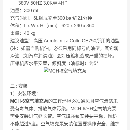
380V 50HZ 3.0KW 4HP
油量：300 ml
充气时间：6L钢瓶充至300 bar约21分钟
体积：L x W x H（mm） 620 x 290 x 360
重量：40 kg
建议油型：高压 Aerotecnica Coltri CE750所用的油型
(注：如需自购机油，必须采用同标号的油型，其它润
滑油（如汽车润滑油）会对压缩机造成严重的损坏。
压缩机应水平安置，倾斜度（油标时）为5°
三 : 安装
1）安装环境：
MCH-6空气填充泵
的工作环境必须通风且空气清洁未
受有毒气体、排放气体污染。MCH-6/SH空气填充泵
需要安装进气延长管。空气填充泵安装要平稳，倾斜
不能超过5度。空气填充泵安装位置要操作安全、维护