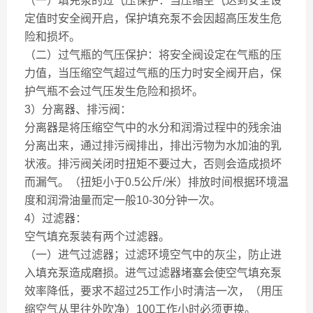
（一）
填充泵的过气压保护：当压缩空气达到安全设
定值时安全阀开启，保护填充泵不会因超高压发生危
险和损坏。
（二）
过气瓶的气压保护：将安全阀设定在气瓶的压
力值，当压缩空气超过气瓶的压力时安全阀开启，保
护气瓶不会过气压发生危险和损坏。
3）分离器、排污阀：
分离器是将压缩空气中的水分和润滑过程中的残余油
分离出来，通过排污阀排出，排出污物为水加油的乳
状液。排污阀关闭时扭矩不要过大，否则会造成损坏
而漏气。（扭矩小于0.5公斤/米）排放时间根据环境温
度和润滑油量而定一般10-30分钟一次。
4）过滤器：
空气填充泵装有两个过滤器。
（一）
进气过滤器；过滤环境空气中的灰尘，防止进
入填充泵造成磨损。进气过滤器堵塞会使空气填充泵
效率降低，要求不超过25工作小时清洁一次，（用压
缩空气从里往外吹净）100工作小时必须更换。