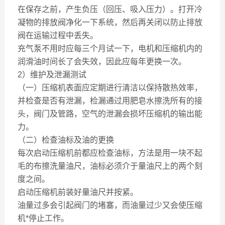
在保存之前，产生负压（回压、吸入压力）。打开冷
凝物的排放阀净化一下系统，然后再关闭以防止排放
阀在运输过程中丢失。
充气泵不用时应每三个月试一下，电机和压缩机内的
润滑油时间长了会失效，因此应每年更换一次。
2）维护及泄漏测试
（一）压缩机表面应定期进行清洁以保持散热效率，
并检查是否有泄漏，检漏通过用肥皂水擦洗所有的接
头，阀门及管路，空气的泄漏会损坏压缩机的输出能
力。
（二）检查油标及油的更换
每次启动压缩机前都应检查油标，方法是用一块不起
毛的布擦洗量油尺，油标必须介于量油尺上的两个刻
度之间。
启动压缩机前装好量油尺并按紧。
油量过多会引起阀门的堵塞，而油量过少又会使压缩
机*停止工作。