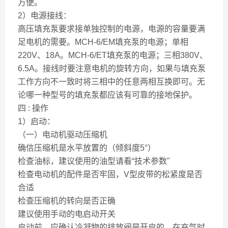
方便。
2）电源接线：
高压填充泵要求接单独控制的电源，电源的容量要满
足电机的需要。MCH-6/EM填充泵的电源；单相
220V、18A。MCH-6/ET填充泵的电源；三相380V、
6.5A。接线时要注意电机的旋转方向，如果与填充泵
工作方向不一致时将三相中的任意两相互换即可。无
论哪一种型号的填充泵都应该有可靠的接地保护。
四 : 操作
1）启动：
（一）电动机驱动压缩机
确信压缩机是水平放置的（倾斜度5°）
检查油标，建议使用的油型请看“技术参数"
检查电动机的配件是否牢固，V型皮带的松紧度是否
合适
检查压缩机的转向是否正确
建议使用手动的电启动开关
启动前，应确认冷凝物的排放阀是开启的，在充气时