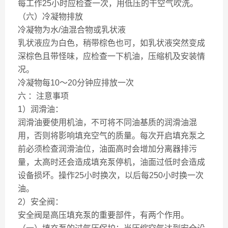
每工作25小时应检查一次，用低压的干空气吹洗。
（六）冷凝物排放
冷凝物为水/油混合物或乳状液
乳状液应为白色，稍带棕色也可，如乳状液突然变成
深棕色且带怪味，应检查一下机油，压缩机及安装情
况。
冷凝物每10～20分钟应排放一次
六 ：注意事项
1）润滑油：
润滑油要使用机油，不可将不同油基质的润滑油混
用，否则将影响填充空气的质量。每次开启填充泵之
前必须检查润滑油位，油面高时会增加分离器排污
量，太高时还会造成填充泵停机，油面过低时会造成
设备损坏。操作25小时换次，以后每250小时换一次
油。
2）安全阀：
安全阀是高压填充泵的重要部件，有两个作用。